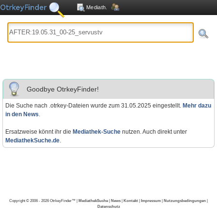
Mediath.
Goodbye OtrkeyFinder!
Die Suche nach .otrkey-Dateien wurde zum 31.05.2025 eingestellt.
Mehr dazu
in den News
.
Ersatzweise könnt ihr die
Mediathek-Suche
nutzen. Auch direkt unter
MediathekSuche.de
.
Copyright © 2006 - 2026 OtrkeyFinder™ |
MediathekSuche
|
News
|
Kontakt
|
Impressum
|
Nutzungsbedingungen
|
Datenschutz