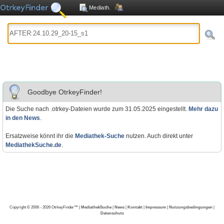
Mediath.
Goodbye OtrkeyFinder!
Die Suche nach .otrkey-Dateien wurde zum 31.05.2025 eingestellt.
Mehr dazu
in den News
.
Ersatzweise könnt ihr die
Mediathek-Suche
nutzen. Auch direkt unter
MediathekSuche.de
.
Copyright © 2006 - 2026 OtrkeyFinder™ |
MediathekSuche
|
News
|
Kontakt
|
Impressum
|
Nutzungsbedingungen
|
Datenschutz