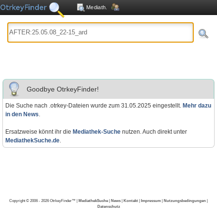
Mediath.
Goodbye OtrkeyFinder!
Die Suche nach .otrkey-Dateien wurde zum 31.05.2025 eingestellt.
Mehr dazu
in den News
.
Ersatzweise könnt ihr die
Mediathek-Suche
nutzen. Auch direkt unter
MediathekSuche.de
.
Copyright © 2006 - 2026 OtrkeyFinder™ |
MediathekSuche
|
News
|
Kontakt
|
Impressum
|
Nutzungsbedingungen
|
Datenschutz