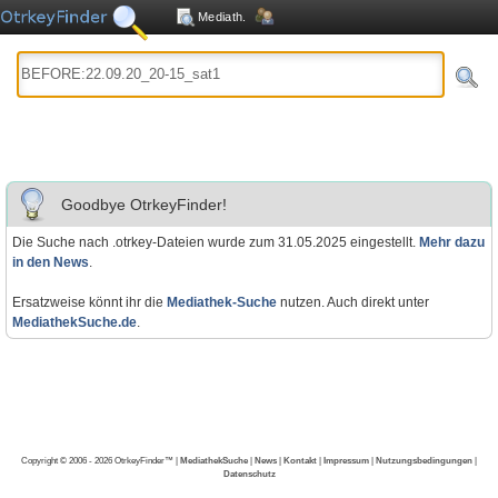
Mediath.
Goodbye OtrkeyFinder!
Die Suche nach .otrkey-Dateien wurde zum 31.05.2025 eingestellt.
Mehr dazu
in den News
.
Ersatzweise könnt ihr die
Mediathek-Suche
nutzen. Auch direkt unter
MediathekSuche.de
.
Copyright © 2006 - 2026 OtrkeyFinder™ |
MediathekSuche
|
News
|
Kontakt
|
Impressum
|
Nutzungsbedingungen
|
Datenschutz