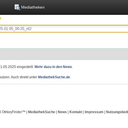
Mediatheken
1.05.2025 eingestellt.
Mehr dazu in den News
.
utzen. Auch direkt unter
MediathekSuche.de
.
6 OtrkeyFinder™ |
MediathekSuche
|
News
|
Kontakt
|
Impressum
|
Nutzungsbed