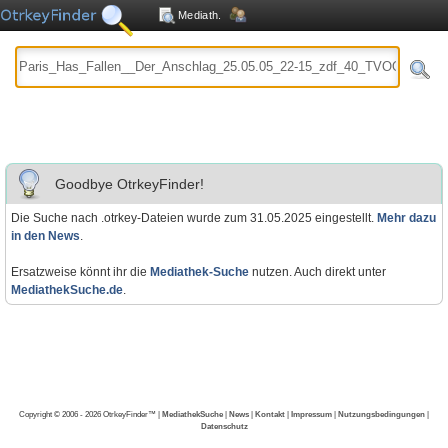
Mediath.
Goodbye OtrkeyFinder!
Die Suche nach .otrkey-Dateien wurde zum 31.05.2025 eingestellt.
Mehr dazu
in den News
.
Ersatzweise könnt ihr die
Mediathek-Suche
nutzen. Auch direkt unter
MediathekSuche.de
.
Copyright © 2006 - 2026 OtrkeyFinder™ |
MediathekSuche
|
News
|
Kontakt
|
Impressum
|
Nutzungsbedingungen
|
Datenschutz