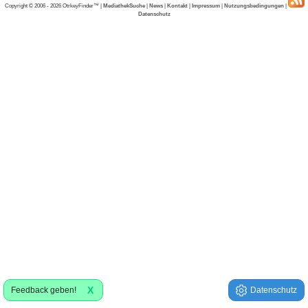
Copyright © 2006 - 2026 OtrkeyFinder™ |
MediathekSuche
|
News
|
Kontakt
|
Impressum
|
Nutzungsbedingungen
|
Datenschutz
X
Feedback geben!
Datenschutz