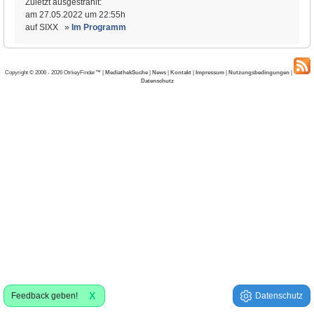
Zuletzt ausgestrahlt:
am 27.05.2022 um 22:55h
auf SIXX »
Im Programm
Copyright © 2006 - 2026 OtrkeyFinder™ |
MediathekSuche
|
News
|
Kontakt
|
Impressum
|
Nutzungsbedingungen
|
Datenschutz
X
Feedback geben!
Datenschutz