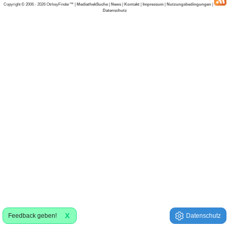
Copyright © 2006 - 2026 OtrkeyFinder™ |
MediathekSuche
|
News
|
Kontakt
|
Impressum
|
Nutzungsbedingungen
|
Datenschutz
X
Feedback geben!
Datenschutz