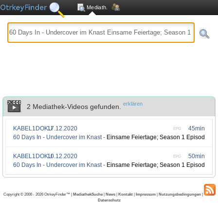
Mediath.
erklären
2 Mediathek-Videos gefunden.
KABEL1DOKU
17.12.2020
45min
EPG
60 Days In - Undercover im Knast -
Einsame Feiertage; Season 1 Episode 9
KABEL1DOKU
10.12.2020
50min
EPG
60 Days In - Undercover im Knast -
Einsame Feiertage; Season 1 Episode 9
Copyright © 2006 - 2026 OtrkeyFinder™ |
MediathekSuche
|
News
|
Kontakt
|
Impressum
|
Nutzungsbedingungen
|
Datenschutz