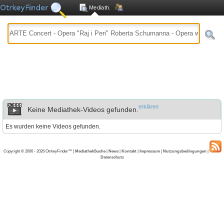
Mediath.
erklären
Keine Mediathek-Videos gefunden.
Es wurden keine Videos gefunden.
Copyright © 2006 - 2026 OtrkeyFinder™ |
MediathekSuche
|
News
|
Kontakt
|
Impressum
|
Nutzungsbedingungen
|
Datenschutz