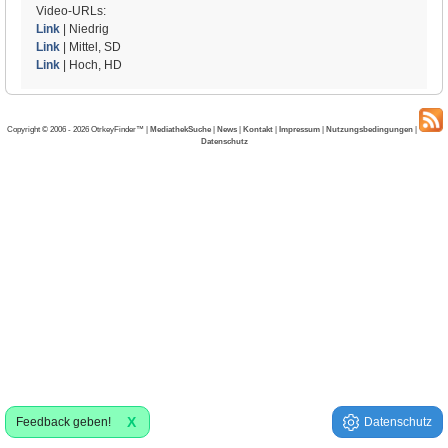
Video-URLs:
Link
| Niedrig
Link
| Mittel, SD
Link
| Hoch, HD
Copyright © 2006 - 2026 OtrkeyFinder™ |
MediathekSuche
|
News
|
Kontakt
|
Impressum
|
Nutzungsbedingungen
|
Datenschutz
X
Feedback geben!
Datenschutz