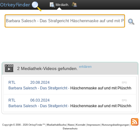
Mediath.
erklären
2 Mediathek-Videos gefunden.
RTL
20.08.2024
EPG
Barbara Salesch - Das Strafgericht -
Häschenmaske auf und mit Plüschhandsch
RTL
06.03.2024
EPG
Barbara Salesch - Das Strafgericht -
Häschenmaske auf und mit Plüschhandsch
Copyright © 2006 - 2026 OtrkeyFinder™ |
MediathekSuche
|
News
|
Kontakt
|
Impressum
|
Nutzungsbedingungen
|
Datenschutz