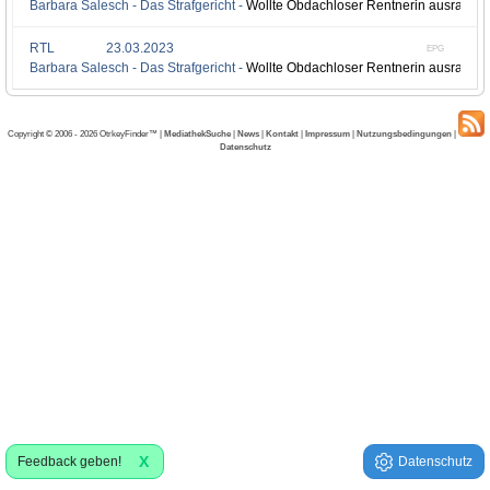
Barbara Salesch - Das Strafgericht -
Wollte Obdachloser Rentnerin ausrauben, 
RTL
23.03.2023
EPG
Barbara Salesch - Das Strafgericht -
Wollte Obdachloser Rentnerin ausrauben, 
Copyright © 2006 - 2026 OtrkeyFinder™ |
MediathekSuche
|
News
|
Kontakt
|
Impressum
|
Nutzungsbedingungen
|
Datenschutz
X
Feedback geben!
Datenschutz