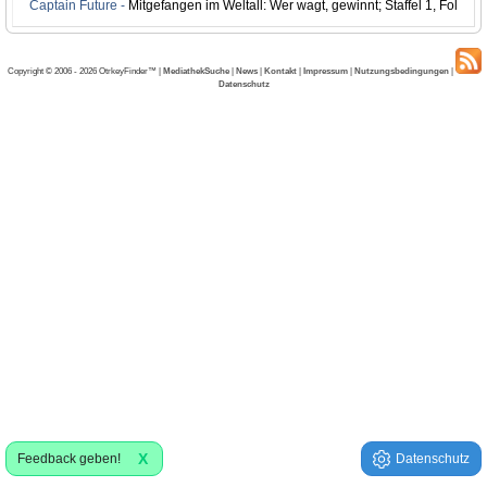
Captain Future -
Mitgefangen im Weltall: Wer wagt, gewinnt; Staffel 1, Folge 2
Copyright © 2006 - 2026 OtrkeyFinder™ |
MediathekSuche
|
News
|
Kontakt
|
Impressum
|
Nutzungsbedingungen
|
Datenschutz
X
Feedback geben!
Datenschutz