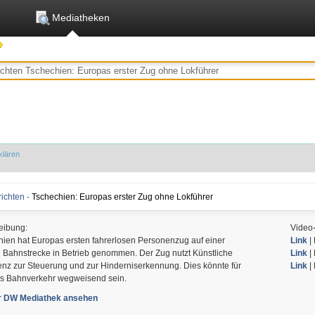
Mediatheken
klären
ichten -
Tschechien: Europas erster Zug ohne Lokführer
eibung:
Video
ien hat Europas ersten fahrerlosen Personenzug auf einer
Link
| 
 Bahnstrecke in Betrieb genommen. Der Zug nutzt Künstliche
Link
| 
genz zur Steuerung und zur Hinderniserkennung. Dies könnte für
Link
|
s Bahnverkehr wegweisend sein.
er DW Mediathek ansehen