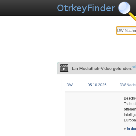
er
Ein Mediathek-Video gefunden.
DW
05.10.2025
DW Nachr
Beschr
Tschech
offenen
Intelli
Europa
»
In d