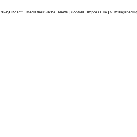
OtrkeyFinder™ |
MediathekSuche
|
News
|
Kontakt
|
Impressum
|
Nutzungsbedin