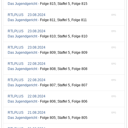
Das Jugendgericht -
Folge 815; Staffel 5, Folge 815
RTLPLUS
23.08.2024
EPG
Das Jugendgericht -
Folge 811; Staffel 5, Folge 811
RTLPLUS
23.08.2024
EPG
Das Jugendgericht -
Folge 810; Staffel 5, Folge 810
RTLPLUS
23.08.2024
EPG
Das Jugendgericht -
Folge 809; Staffel 5, Folge 809
RTLPLUS
22.08.2024
EPG
Das Jugendgericht -
Folge 808; Staffel 5, Folge 808
RTLPLUS
22.08.2024
EPG
Das Jugendgericht -
Folge 807; Staffel 5, Folge 807
RTLPLUS
22.08.2024
EPG
Das Jugendgericht -
Folge 806; Staffel 5, Folge 806
RTLPLUS
21.08.2024
EPG
Das Jugendgericht -
Folge 805; Staffel 5, Folge 805