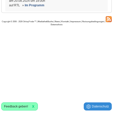
am 20.08.2024 um 18:00h
auf RTL »
Im Programm
Copyright © 2006 - 2026 OtrkeyFinder™ |
MediathekSuche
|
News
|
Kontakt
|
Impressum
|
Nutzungsbedingungen
|
Datenschutz
X
Feedback geben!
Datenschutz