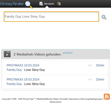
Mediath.
erklären
2 Mediathek-Videos gefunden.
PRO7MAXX
19.03.2024
25min
EPG
Family Guy -
Love Story Guy
PRO7MAXX
19.03.2024
25min
EPG
Family Guy -
Love Story Guy
Copyright © 2006 - 2026 OtrkeyFinder™ |
MediathekSuche
|
News
|
Kontakt
|
Impressum
|
Nutzungsbedingungen
|
Datenschutz