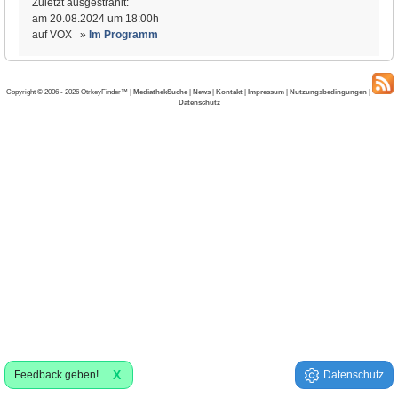
Zuletzt ausgestrahlt:
am 20.08.2024 um 18:00h
auf VOX »
Im Programm
Copyright © 2006 - 2026 OtrkeyFinder™ |
MediathekSuche
|
News
|
Kontakt
|
Impressum
|
Nutzungsbedingungen
|
Datenschutz
X
Feedback geben!
Datenschutz