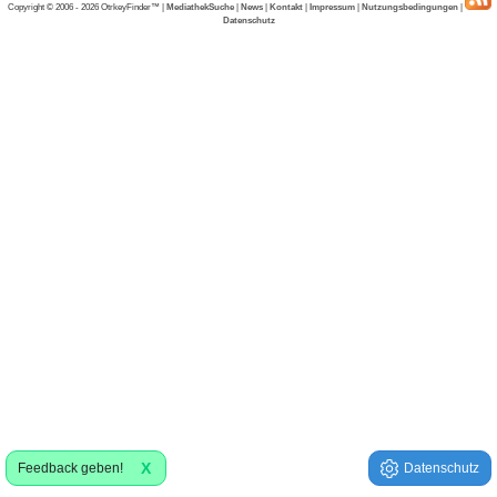
Copyright © 2006 - 2026 OtrkeyFinder™ |
MediathekSuche
|
News
|
Kontakt
|
Impressum
|
Nutzungsbedingungen
|
Datenschutz
X
Feedback geben!
Datenschutz