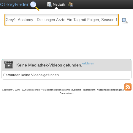
Mediath.
erklären
Keine Mediathek-Videos gefunden.
Es wurden keine Videos gefunden.
Copyright © 2006 - 2026 OtrkeyFinder™ |
MediathekSuche
|
News
|
Kontakt
|
Impressum
|
Nutzungsbedingungen
|
Datenschutz