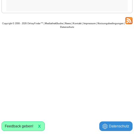
Copyright © 2006 - 2026 OtrkeyFinder™ |
MediathekSuche
|
News
|
Kontakt
|
Impressum
|
Nutzungsbedingungen
|
Datenschutz
X
Feedback geben!
Datenschutz