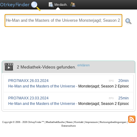
Mediath.
erklären
2 Mediathek-Videos gefunden.
PRO7MAXX
26.03.2024
20min
EPG
He-Man and the Masters of the Universe -
Monsterjagd; Season 2 Episode 55
PRO7MAXX
23.03.2024
25min
EPG
He-Man and the Masters of the Universe -
Monsterjagd; Season 2 Episode 55
Copyright © 2006 - 2026 OtrkeyFinder™ |
MediathekSuche
|
News
|
Kontakt
|
Impressum
|
Nutzungsbedingungen
|
Datenschutz