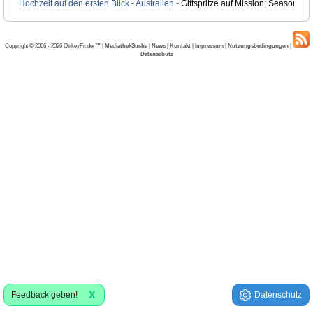
Hochzeit auf den ersten Blick - Australien -
Giftspritze auf Mission; Season 8 
Copyright © 2006 - 2026 OtrkeyFinder™ |
MediathekSuche
|
News
|
Kontakt
|
Impressum
|
Nutzungsbedingungen
|
Datenschutz
X
Feedback geben!
Datenschutz