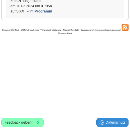
Zuletzt ausgestrahlt:
am 10.03.2024 um 01:05h
auf SIXX »
Im Programm
Copyright © 2006 - 2026 OtrkeyFinder™ |
MediathekSuche
|
News
|
Kontakt
|
Impressum
|
Nutzungsbedingungen
|
Datenschutz
X
Feedback geben!
Datenschutz