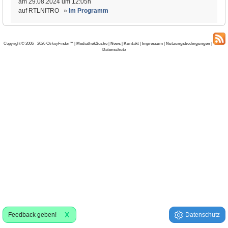
am 29.08.2024 um 12:05h
auf RTLNITRO »
Im Programm
Copyright © 2006 - 2026 OtrkeyFinder™ |
MediathekSuche
|
News
|
Kontakt
|
Impressum
|
Nutzungsbedingungen
|
Datenschutz
X
Feedback geben!
Datenschutz