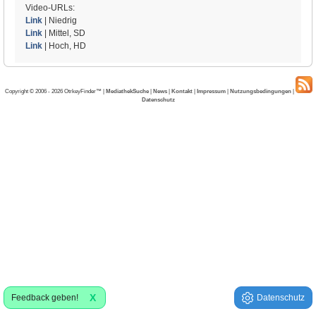
Video-URLs:
Link
| Niedrig
Link
| Mittel, SD
Link
| Hoch, HD
Copyright © 2006 - 2026 OtrkeyFinder™ |
MediathekSuche
|
News
|
Kontakt
|
Impressum
|
Nutzungsbedingungen
|
Datenschutz
X
Feedback geben!
Datenschutz