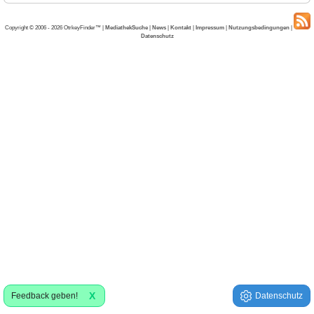
Copyright © 2006 - 2026 OtrkeyFinder™ |
MediathekSuche
|
News
|
Kontakt
|
Impressum
|
Nutzungsbedingungen
|
Datenschutz
X
Feedback geben!
Datenschutz