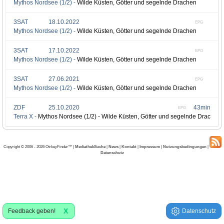
Mythos Nordsee (1/2) -
Wilde Küsten, Götter und segelnde Drachen
3SAT
18.10.2022
EPG
Mythos Nordsee (1/2) -
Wilde Küsten, Götter und segelnde Drachen
3SAT
17.10.2022
EPG
Mythos Nordsee (1/2) -
Wilde Küsten, Götter und segelnde Drachen
3SAT
27.06.2021
EPG
Mythos Nordsee (1/2) -
Wilde Küsten, Götter und segelnde Drachen
ZDF
25.10.2020
43min
EPG
Terra X -
Mythos Nordsee (1/2) - Wilde Küsten, Götter und segelnde Drachen 
Copyright © 2006 - 2026 OtrkeyFinder™ |
MediathekSuche
|
News
|
Kontakt
|
Impressum
|
Nutzungsbedingungen
|
Datenschutz
X
Feedback geben!
Datenschutz