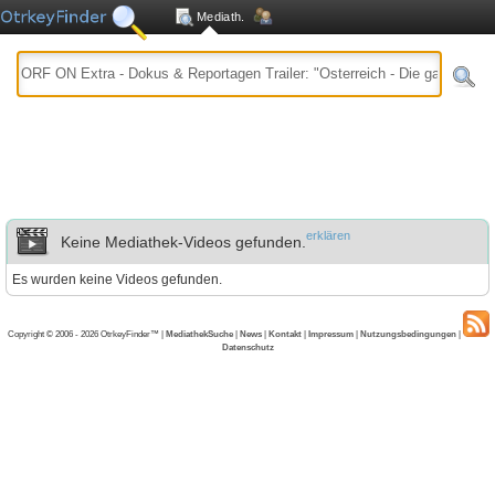
Mediath.
erklären
Keine Mediathek-Videos gefunden.
Es wurden keine Videos gefunden.
Copyright © 2006 - 2026 OtrkeyFinder™ |
MediathekSuche
|
News
|
Kontakt
|
Impressum
|
Nutzungsbedingungen
|
Datenschutz