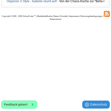
Organize 'n Style - Isabella räumt auf! -
Von der Chaos-Küche zur "Bella-Cuci
Copyright © 2006 - 2026 OtrkeyFinder™ |
MediathekSuche
|
News
|
Kontakt
|
Impressum
|
Nutzungsbedingungen
|
Datenschutz
X
Feedback geben!
Datenschutz