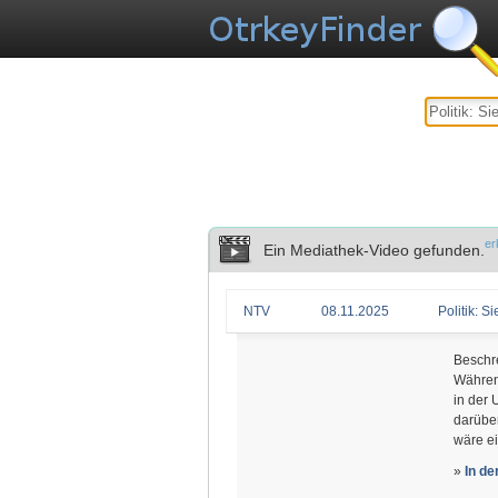
er
Ein Mediathek-Video gefunden.
NTV
08.11.2025
Politik: 
Beschr
Während
in der
darüber
wäre e
»
In d