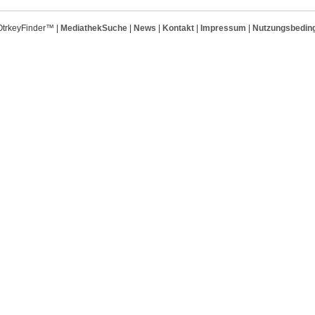
OtrkeyFinder™ |
MediathekSuche
|
News
|
Kontakt
|
Impressum
|
Nutzungsbedin