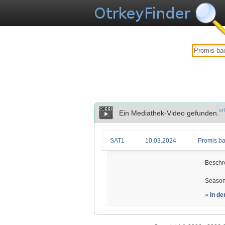
er
Ein Mediathek-Video gefunden.
SAT1
10.03.2024
Promis ba
Beschr
Season
»
In d