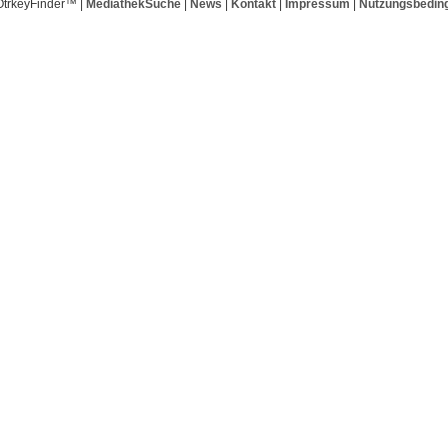
OtrkeyFinder™ |
MediathekSuche
|
News
|
Kontakt
|
Impressum
|
Nutzungsbedin