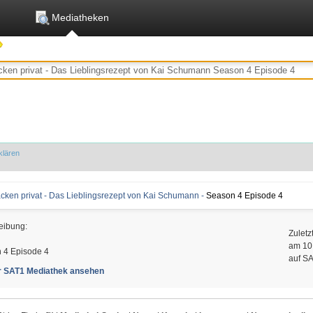
Mediatheken
klären
cken privat - Das Lieblingsrezept von Kai Schumann -
Season 4 Episode 4
eibung:
Zuletz
am 10
 4 Episode 4
auf S
er SAT1 Mediathek ansehen