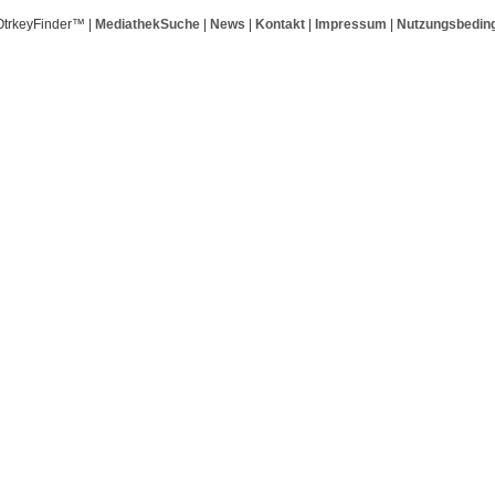
OtrkeyFinder™ |
MediathekSuche
|
News
|
Kontakt
|
Impressum
|
Nutzungsbedin