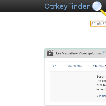
er
Ein Mediathek-Video gefunden.
SR
04.10.2025
SR info -
Beschr
Die The
zum Tag
in der 
»
In d