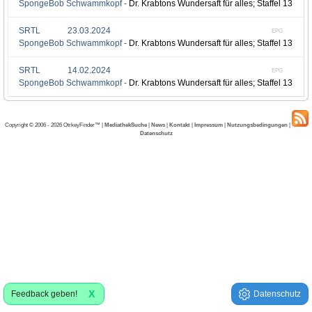
SpongeBob Schwammkopf -
Dr. Krabtons Wundersaft für alles; Staffel 13, Fol
SRTL
23.03.2024
EPG
SpongeBob Schwammkopf -
Dr. Krabtons Wundersaft für alles; Staffel 13, Fol
SRTL
14.02.2024
EPG
SpongeBob Schwammkopf -
Dr. Krabtons Wundersaft für alles; Staffel 13, Fol
Copyright © 2006 - 2026 OtrkeyFinder™ |
MediathekSuche
|
News
|
Kontakt
|
Impressum
|
Nutzungsbedingungen
|
Datenschutz
X
Feedback geben!
Datenschutz