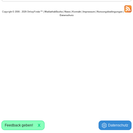
Copyright © 2006 - 2026 OtrkeyFinder™ |
MediathekSuche
|
News
|
Kontakt
|
Impressum
|
Nutzungsbedingungen
|
Datenschutz
X
Feedback geben!
Datenschutz