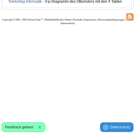
Telekolleg Informatik -
V-p-Diagramm des Ottomotors mit den 4 Takten
Copyright © 2006 - 2026 OtrkeyFinder™ |
MediathekSuche
|
News
|
Kontakt
|
Impressum
|
Nutzungsbedingungen
|
Datenschutz
X
Feedback geben!
Datenschutz