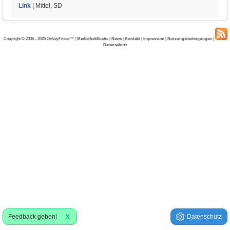
Link
| Mittel, SD
Copyright © 2006 - 2026 OtrkeyFinder™ |
MediathekSuche
|
News
|
Kontakt
|
Impressum
|
Nutzungsbedingungen
|
Datenschutz
X
Feedback geben!
Datenschutz