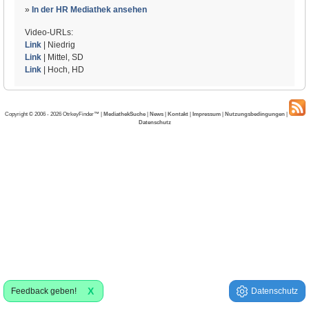
»
In der HR Mediathek ansehen
Video-URLs:
Link
| Niedrig
Link
| Mittel, SD
Link
| Hoch, HD
Copyright © 2006 - 2026 OtrkeyFinder™ |
MediathekSuche
|
News
|
Kontakt
|
Impressum
|
Nutzungsbedingungen
|
Datenschutz
X
Feedback geben!
Datenschutz