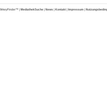
OtrkeyFinder™ |
MediathekSuche
|
News
|
Kontakt
|
Impressum
|
Nutzungsbedin