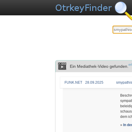
er
Ein Mediathek-Video gefunden.
FUNK.NET
28.09.2025
smypathis
Beschr
sympath
beleidi
schaus
dem ich
»
In d