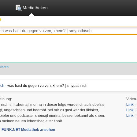
Mediatheken
klären
ch -
was hast du gegen vulven, xhem? | smypathisch
eibung:
Video
isch trifft xhemajl morina in dieser folge wurde ich aufs übelste
Link
| 
gt, angeschrien und bedroht. bei mir zu gast war der tiktoker,
Link
| 
pieler und podcaster xhemajl morina, besser bekannt als xhem.
Link
|
 meinen neuen lebensbegleiter tinnit
er FUNK.NET Mediathek ansehen