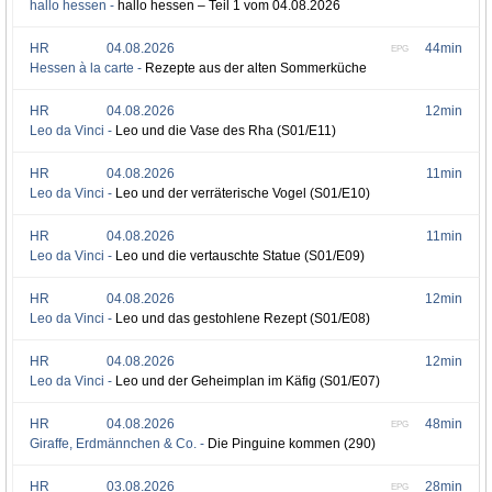
hallo hessen -
hallo hessen – Teil 1 vom 04.08.2026
HR
04.08.2026
44min
EPG
Hessen à la carte -
Rezepte aus der alten Sommerküche
HR
04.08.2026
12min
Leo da Vinci -
Leo und die Vase des Rha (S01/E11)
HR
04.08.2026
11min
Leo da Vinci -
Leo und der verräterische Vogel (S01/E10)
HR
04.08.2026
11min
Leo da Vinci -
Leo und die vertauschte Statue (S01/E09)
HR
04.08.2026
12min
Leo da Vinci -
Leo und das gestohlene Rezept (S01/E08)
HR
04.08.2026
12min
Leo da Vinci -
Leo und der Geheimplan im Käfig (S01/E07)
HR
04.08.2026
48min
EPG
Giraffe, Erdmännchen & Co. -
Die Pinguine kommen (290)
HR
03.08.2026
28min
EPG