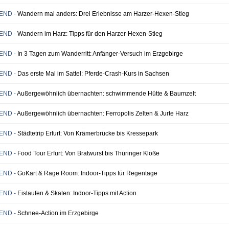
SEND -
Wandern mal anders: Drei Erlebnisse am Harzer-Hexen-Stieg
SEND -
Wandern im Harz: Tipps für den Harzer-Hexen-Stieg
SEND -
In 3 Tagen zum Wanderritt: Anfänger-Versuch im Erzgebirge️
SEND -
Das erste Mal im Sattel: Pferde-Crash-Kurs in Sachsen
END -
Außergewöhnlich übernachten: schwimmende Hütte & Baumzelt
END -
Außergewöhnlich übernachten: Ferropolis Zelten & Jurte Harz
SEND -
Städtetrip Erfurt: Von Krämerbrücke bis Kressepark
SEND -
Food Tour Erfurt: Von Bratwurst bis Thüringer Klöße
SEND -
GoKart & Rage Room: Indoor-Tipps für Regentage
SEND -
Eislaufen & Skaten: Indoor-Tipps mit Action
SEND -
Schnee-Action im Erzgebirge