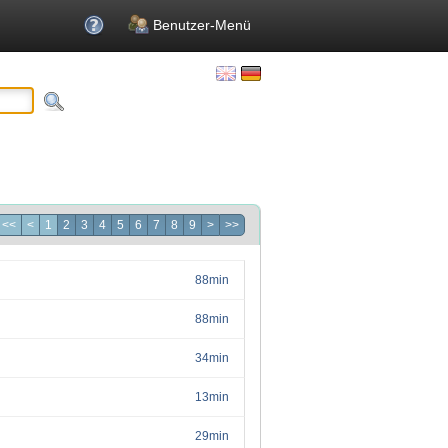
Benutzer-Menü
<<
<
1
2
3
4
5
6
7
8
9
>
>>
88min
88min
34min
13min
29min