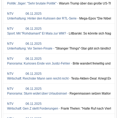
Politik: Jäger: "Sehr brutale Politik" -
Warum Trump über das große US-Thema 
NTV
06.11.2025
Unterhaltung: Hinter den Kulissen der RTL-Serie -
Mega-Epos "Die Nibelung
NTV
06.11.2025
Sport: Mit "Rohdiamant" El Mala zur WM? -
Littbarski: So könnte sich Nagel
NTV
06.11.2025
Unterhaltung: Vor Serien-Finale -
"Stranger Things"-Star gibt sich ländlich in
NTV
06.11.2025
Panorama: Kurioses Ende von Justiz-Fehler -
Brite wandert freiwillig und gri
NTV
06.11.2025
Wirtschaft: Reichster Mann sein reicht nicht -
Tesla-Aktien-Deal: Kriegt Elon M
NTV
06.11.2025
Panorama: Sturm wütet über Urlaubsinsel -
Regenmassen setzen Mallorca un
NTV
06.11.2025
Wirtschaft: Gen Z stellt Forderungen -
Frank Thelen: "Halte Ruf nach Viertag