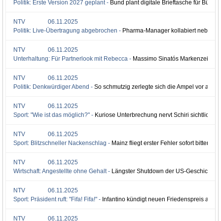
Politik: Erste Version 2027 geplant -
Bund plant digitale Brieftasche für Bürger
NTV
06.11.2025
Politik: Live-Übertragung abgebrochen -
Pharma-Manager kollabiert neben Tr
NTV
06.11.2025
Unterhaltung: Für Partnerlook mit Rebecca -
Massimo Sinatós Markenzeichen
NTV
06.11.2025
Politik: Denkwürdiger Abend -
So schmutzig zerlegte sich die Ampel vor aller
NTV
06.11.2025
Sport: "Wie ist das möglich?" -
Kuriose Unterbrechung nervt Schiri sichtlich
NTV
06.11.2025
Sport: Blitzschneller Nackenschlag -
Mainz fliegt erster Fehler sofort bitter u
NTV
06.11.2025
Wirtschaft: Angestellte ohne Gehalt -
Längster Shutdown der US-Geschichte tri
NTV
06.11.2025
Sport: Präsident ruft: "Fifa! Fifa!" -
Infantino kündigt neuen Friedenspreis an - T
NTV
06.11.2025