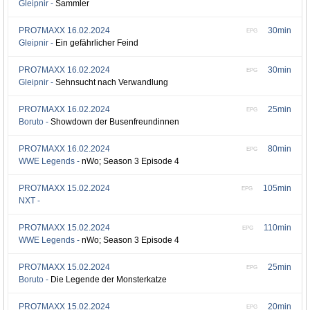
Gleipnir -
Sammler
PRO7MAXX
16.02.2024
30min
EPG
Gleipnir -
Ein gefährlicher Feind
PRO7MAXX
16.02.2024
30min
EPG
Gleipnir -
Sehnsucht nach Verwandlung
PRO7MAXX
16.02.2024
25min
EPG
Boruto -
Showdown der Busenfreundinnen
PRO7MAXX
16.02.2024
80min
EPG
WWE Legends -
nWo; Season 3 Episode 4
PRO7MAXX
15.02.2024
105min
EPG
NXT -
PRO7MAXX
15.02.2024
110min
EPG
WWE Legends -
nWo; Season 3 Episode 4
PRO7MAXX
15.02.2024
25min
EPG
Boruto -
Die Legende der Monsterkatze
PRO7MAXX
15.02.2024
20min
EPG