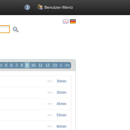
Benutzer-Menü
<
5
6
7
8
9
10
11
12
13
>
>>
30min
EPG
35min
EPG
45min
EPG
55min
EPG
60min
EPG