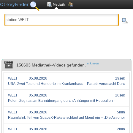
Mediath.
erklären
150603 Mediathek-Videos gefunden.
WELT
05.08.2026
29sek
USA: Zwei Tote und Hunderte im Krankenhaus – Parasit verursacht Durchfall 
WELT
05.08.2026
26sek
Polen: Zug rast an Bahnübergang durch Anhänger mit Heuballen -
WELT
05.08.2026
5min
Raumfahrt: Teil von SpaceX-Rakete schlägt auf Mond ein – „Die Astronomen si
WELT
05.08.2026
2min