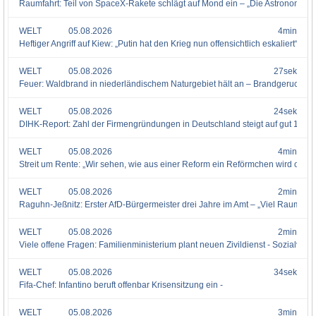
Raumfahrt: Teil von SpaceX-Rakete schlägt auf Mond ein – „Die Astronomen si
WELT
05.08.2026
4min
Heftiger Angriff auf Kiew: „Putin hat den Krieg nun offensichtlich eskaliert“ -
WELT
05.08.2026
27sek
Feuer: Waldbrand in niederländischem Naturgebiet hält an – Brandgeruch bis
WELT
05.08.2026
24sek
DIHK-Report: Zahl der Firmengründungen in Deutschland steigt auf gut 171.0
WELT
05.08.2026
4min
Streit um Rente: „Wir sehen, wie aus einer Reform ein Reförmchen wird oder g
WELT
05.08.2026
2min
Raguhn-Jeßnitz: Erster AfD-Bürgermeister drei Jahre im Amt – „Viel Raum für AfD
WELT
05.08.2026
2min
Viele offene Fragen: Familienministerium plant neuen Zivildienst - Sozialverb
WELT
05.08.2026
34sek
Fifa-Chef: Infantino beruft offenbar Krisensitzung ein -
WELT
05.08.2026
3min