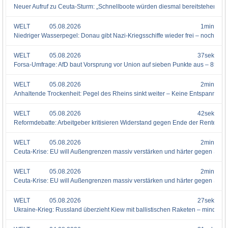
Neuer Aufruf zu Ceuta-Sturm: „Schnellboote würden diesmal bereitstehen, um
WELT
05.08.2026
1min
Niedriger Wasserpegel: Donau gibt Nazi-Kriegsschiffe wieder frei – noch imme
WELT
05.08.2026
37sek
Forsa-Umfrage: AfD baut Vorsprung vor Union auf sieben Punkte aus – 85 Pro
WELT
05.08.2026
2min
Anhaltende Trockenheit: Pegel des Rheins sinkt weiter – Keine Entspannung i
WELT
05.08.2026
42sek
Reformdebatte: Arbeitgeber kritisieren Widerstand gegen Ende der Rente mit 
WELT
05.08.2026
2min
Ceuta-Krise: EU will Außengrenzen massiv verstärken und härter gegen Schl
WELT
05.08.2026
2min
Ceuta-Krise: EU will Außengrenzen massiv verstärken und härter gegen Schl
WELT
05.08.2026
27sek
Ukraine-Krieg: Russland überzieht Kiew mit ballistischen Raketen – mindeste