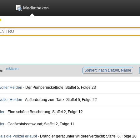
Mediatheken
erklären
en.
Sortiert: nach
Datum
, Name
voller Helden -
Der Pumpernickelbote; Staffel 5, Folge 23
voller Helden -
Aufforderung zum Tanz; Staffel 5, Folge 22
der -
Eine schöne Bescherung; Staffel 2, Folge 12
der -
Gedächtnisschwund; Staffel 2, Folge 11
als die Polizei erlaubt -
Drängler gerät unter Wildereiverdacht; Staffel 6, Folge 20