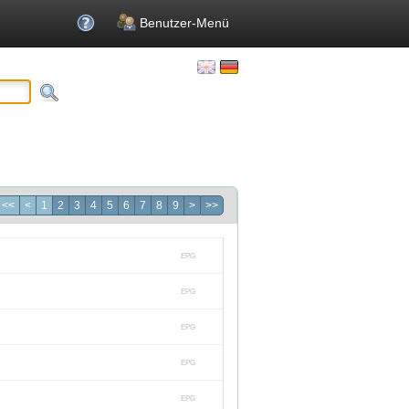
Benutzer-Menü
<<
<
1
2
3
4
5
6
7
8
9
>
>>
EPG
EPG
EPG
EPG
EPG