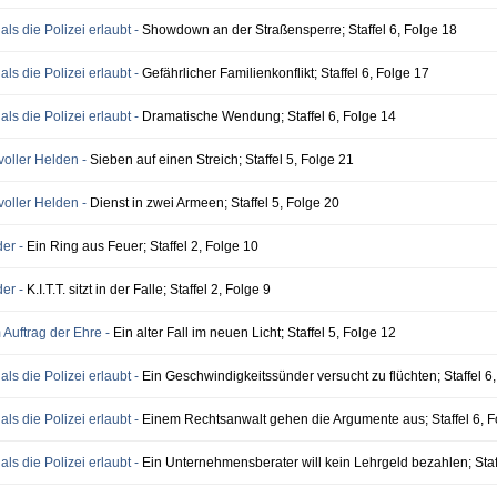
als die Polizei erlaubt -
Showdown an der Straßensperre; Staffel 6, Folge 18
als die Polizei erlaubt -
Gefährlicher Familienkonflikt; Staffel 6, Folge 17
als die Polizei erlaubt -
Dramatische Wendung; Staffel 6, Folge 14
voller Helden -
Sieben auf einen Streich; Staffel 5, Folge 21
voller Helden -
Dienst in zwei Armeen; Staffel 5, Folge 20
der -
Ein Ring aus Feuer; Staffel 2, Folge 10
der -
K.I.T.T. sitzt in der Falle; Staffel 2, Folge 9
m Auftrag der Ehre -
Ein alter Fall im neuen Licht; Staffel 5, Folge 12
als die Polizei erlaubt -
Ein Geschwindigkeitssünder versucht zu flüchten; Staffel 6
als die Polizei erlaubt -
Einem Rechtsanwalt gehen die Argumente aus; Staffel 6, F
als die Polizei erlaubt -
Ein Unternehmensberater will kein Lehrgeld bezahlen; Staff