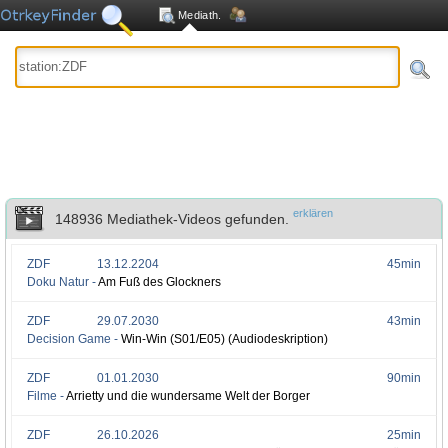
Mediath.
erklären
148936 Mediathek-Videos gefunden.
ZDF
13.12.2204
45min
Doku Natur -
Am Fuß des Glockners
ZDF
29.07.2030
43min
Decision Game -
Win-Win (S01/E05) (Audiodeskription)
ZDF
01.01.2030
90min
Filme -
Arrietty und die wundersame Welt der Borger
ZDF
26.10.2026
25min