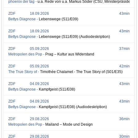
phoenix der tag -
u.a. Rede von u.a. Markus Söder (CSU, Ministerpräsident Ba
ZDF
18.09.2026
43min
Bettys Diagnose -
Lebenswege (S11/E09)
ZDF
18.09.2026
43min
Bettys Diagnose -
Lebenswege (S11/E09) (Audiodeskription)
ZDF
05.09.2026
37min
Metropolen des Pop -
Prag – Kultur aus Widerstand
ZDF
05.09.2026
42min
The True Story of -
Timothée Chalamet - The True Story of (S01/E35)
ZDF
04.09.2026
43min
Bettys Diagnose -
Kampfgeist (S11/E08)
ZDF
04.09.2026
43min
Bettys Diagnose -
Kampfgeist (S11/E08) (Audiodeskription)
ZDF
29.08.2026
36min
Metropolen des Pop -
Mailand – Mode und Design
ZDF
29.08.2026
30min