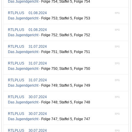
Das Jugendgericht -
Folge 754; Staffel 5, Folge 754
RTLPLUS
01.08.2024
EPG
Das Jugendgericht -
Folge 753; Staffel 5, Folge 753
RTLPLUS
01.08.2024
EPG
Das Jugendgericht -
Folge 752; Staffel 5, Folge 752
RTLPLUS
31.07.2024
EPG
Das Jugendgericht -
Folge 751; Staffel 5, Folge 751
RTLPLUS
31.07.2024
EPG
Das Jugendgericht -
Folge 750; Staffel 5, Folge 750
RTLPLUS
31.07.2024
EPG
Das Jugendgericht -
Folge 749; Staffel 5, Folge 749
RTLPLUS
30.07.2024
EPG
Das Jugendgericht -
Folge 748; Staffel 5, Folge 748
RTLPLUS
30.07.2024
EPG
Das Jugendgericht -
Folge 747; Staffel 5, Folge 747
RTLPLUS
30.07.2024
EPG