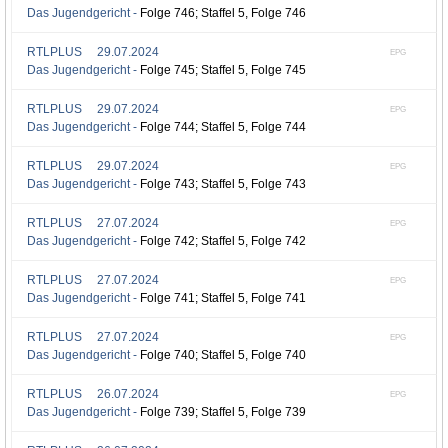
Das Jugendgericht -
Folge 746; Staffel 5, Folge 746
RTLPLUS
29.07.2024
EPG
Das Jugendgericht -
Folge 745; Staffel 5, Folge 745
RTLPLUS
29.07.2024
EPG
Das Jugendgericht -
Folge 744; Staffel 5, Folge 744
RTLPLUS
29.07.2024
EPG
Das Jugendgericht -
Folge 743; Staffel 5, Folge 743
RTLPLUS
27.07.2024
EPG
Das Jugendgericht -
Folge 742; Staffel 5, Folge 742
RTLPLUS
27.07.2024
EPG
Das Jugendgericht -
Folge 741; Staffel 5, Folge 741
RTLPLUS
27.07.2024
EPG
Das Jugendgericht -
Folge 740; Staffel 5, Folge 740
RTLPLUS
26.07.2024
EPG
Das Jugendgericht -
Folge 739; Staffel 5, Folge 739