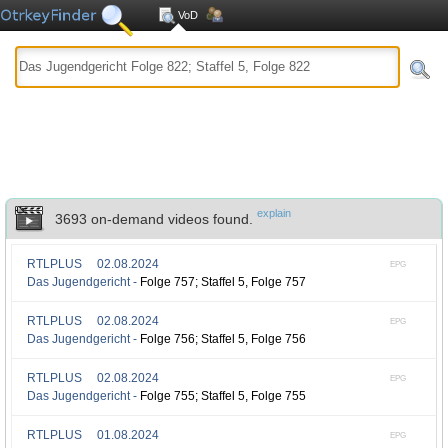
VoD
explain
3693 on-demand videos found.
RTLPLUS
02.08.2024
EPG
Das Jugendgericht -
Folge 757; Staffel 5, Folge 757
RTLPLUS
02.08.2024
EPG
Das Jugendgericht -
Folge 756; Staffel 5, Folge 756
RTLPLUS
02.08.2024
EPG
Das Jugendgericht -
Folge 755; Staffel 5, Folge 755
RTLPLUS
01.08.2024
EPG